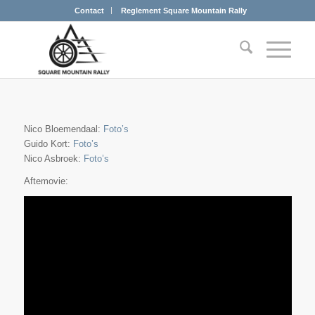
Contact
Reglement Square Mountain Rally
Nico Bloemendaal:
Foto’s
Guido Kort:
Foto’s
Nico Asbroek:
Foto’s
Aftemovie: